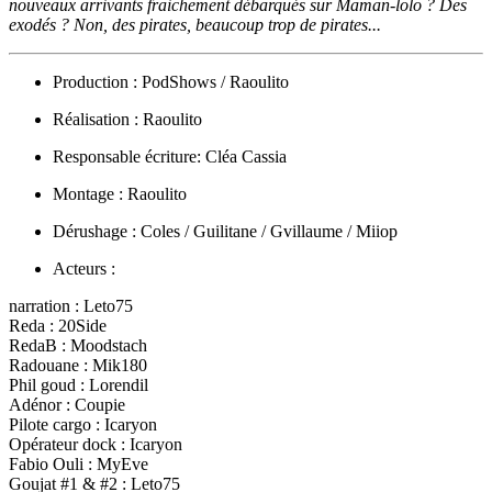
nouveaux arrivants fraichement débarqués sur Maman-lolo ? Des
exodés ? Non, des pirates, beaucoup trop de pirates...
Production : PodShows / Raoulito
Réalisation : Raoulito
Responsable écriture: Cléa Cassia
Montage : Raoulito
Dérushage : Coles / Guilitane / Gvillaume / Miiop
Acteurs :
narration : Leto75
Reda : 20Side
RedaB : Moodstach
Radouane : Mik180
Phil goud : Lorendil
Adénor : Coupie
Pilote cargo : Icaryon
Opérateur dock : Icaryon
Fabio Ouli : MyEve
Goujat #1 & #2 : Leto75